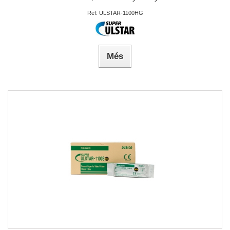
Ref: ULSTAR-1100HG
Més