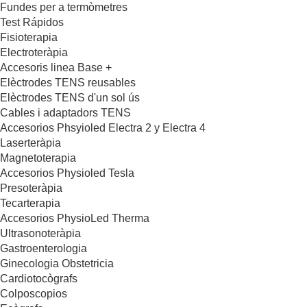
Fundes per a termòmetres
Test Rápidos
Fisioterapia
Electroteràpia
Accesoris linea Base +
Elèctrodes TENS reusables
Elèctrodes TENS d'un sol ús
Cables i adaptadors TENS
Accesorios Phsyioled Electra 2 y Electra 4
Laserteràpia
Magnetoterapia
Accesorios Physioled Tesla
Presoteràpia
Tecarterapia
Accesorios PhysioLed Therma
Ultrasonoteràpia
Gastroenterologia
Ginecologia Obstetricia
Cardiotocògrafs
Colposcopios