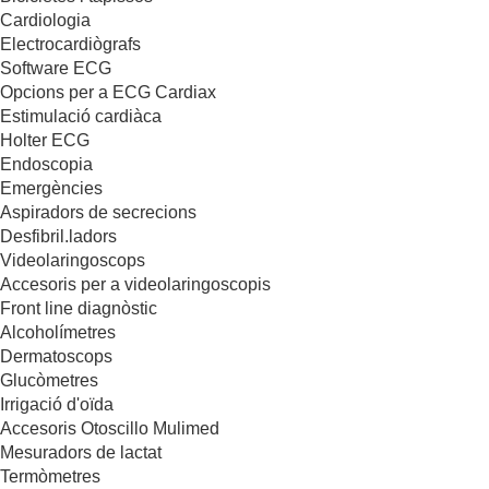
Cardiologia
Electrocardiògrafs
Software ECG
Opcions per a ECG Cardiax
Estimulació cardiàca
Holter ECG
Endoscopia
Emergències
Aspiradors de secrecions
Desfibril.ladors
Videolaringoscops
Accesoris per a videolaringoscopis
Front line diagnòstic
Alcoholímetres
Dermatoscops
Glucòmetres
Irrigació d'oïda
Accesoris Otoscillo Mulimed
Mesuradors de lactat
Termòmetres