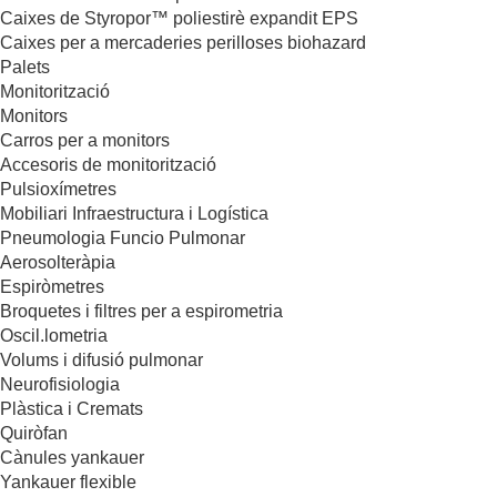
Caixes de Styropor™ poliestirè expandit EPS
Caixes per a mercaderies perilloses biohazard
Palets
Monitorització
Monitors
Carros per a monitors
Accesoris de monitorització
Pulsioxímetres
Mobiliari Infraestructura i Logística
Pneumologia Funcio Pulmonar
Aerosolteràpia
Espiròmetres
Broquetes i filtres per a espirometria
Oscil.lometria
Volums i difusió pulmonar
Neurofisiologia
Plàstica i Cremats
Quiròfan
Cànules yankauer
Yankauer flexible