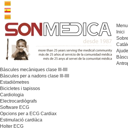
Menu
Inici
Sobre
Catàl
Ajude
Bàscu
Antro
Bàscules mecàniques clase III-IIII
Bàscules per a nadons clase III-IIII
Estadiòmetres
Bicicletes i tapissos
Cardiologia
Electrocardiògrafs
Software ECG
Opcions per a ECG Cardiax
Estimulació cardiàca
Holter ECG