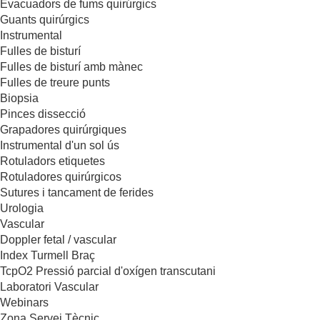
Evacuadors de fums quirúrgics
Guants quirúrgics
Instrumental
Fulles de bisturí
Fulles de bisturí amb mànec
Fulles de treure punts
Biopsia
Pinces dissecció
Grapadores quirúrgiques
Instrumental d'un sol ús
Rotuladors etiquetes
Rotuladores quirúrgicos
Sutures i tancament de ferides
Urologia
Vascular
Doppler fetal / vascular
Index Turmell Braç
TcpO2 Pressió parcial d'oxígen transcutani
Laboratori Vascular
Webinars
Zona Servei Tècnic