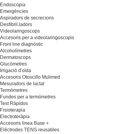
Endoscopia
Emergències
Aspiradors de secrecions
Desfibril.ladors
Videolaringoscops
Accesoris per a videolaringoscopis
Front line diagnòstic
Alcoholímetres
Dermatoscops
Glucòmetres
Irrigació d'oïda
Accesoris Otoscillo Mulimed
Mesuradors de lactat
Termòmetres
Fundes per a termòmetres
Test Rápidos
Fisioterapia
Electroteràpia
Accesoris linea Base +
Elèctrodes TENS reusables