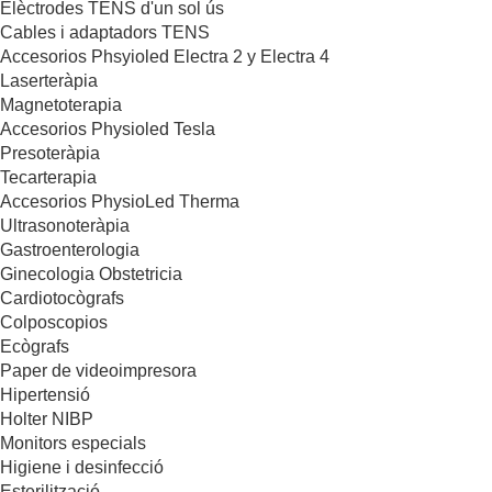
Elèctrodes TENS d'un sol ús
Cables i adaptadors TENS
Accesorios Phsyioled Electra 2 y Electra 4
Laserteràpia
Magnetoterapia
Accesorios Physioled Tesla
Presoteràpia
Tecarterapia
Accesorios PhysioLed Therma
Ultrasonoteràpia
Gastroenterologia
Ginecologia Obstetricia
Cardiotocògrafs
Colposcopios
Ecògrafs
Paper de videoimpresora
Hipertensió
Holter NIBP
Monitors especials
Higiene i desinfecció
Esterilització