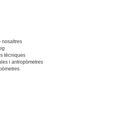
 nosaltres
eg
s tècniques
les i antropòmetres
pòmetres