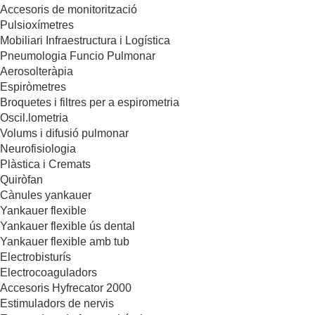
Accesoris de monitorització
Pulsioxímetres
Mobiliari Infraestructura i Logística
Pneumologia Funcio Pulmonar
Aerosolteràpia
Espiròmetres
Broquetes i filtres per a espirometria
Oscil.lometria
Volums i difusió pulmonar
Neurofisiologia
Plàstica i Cremats
Quiròfan
Cànules yankauer
Yankauer flexible
Yankauer flexible ús dental
Yankauer flexible amb tub
Electrobisturís
Electrocoaguladors
Accesoris Hyfrecator 2000
Estimuladors de nervis