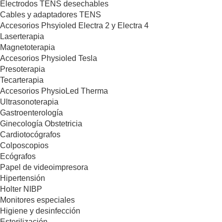
Electrodos TENS desechables
Cables y adaptadores TENS
Accesorios Phsyioled Electra 2 y Electra 4
Laserterapia
Magnetoterapia
Accesorios Physioled Tesla
Presoterapia
Tecarterapia
Accesorios PhysioLed Therma
Ultrasonoterapia
Gastroenterología
Ginecología Obstetricia
Cardiotocógrafos
Colposcopios
Ecógrafos
Papel de videoimpresora
Hipertensión
Holter NIBP
Monitores especiales
Higiene y desinfección
Esterilización