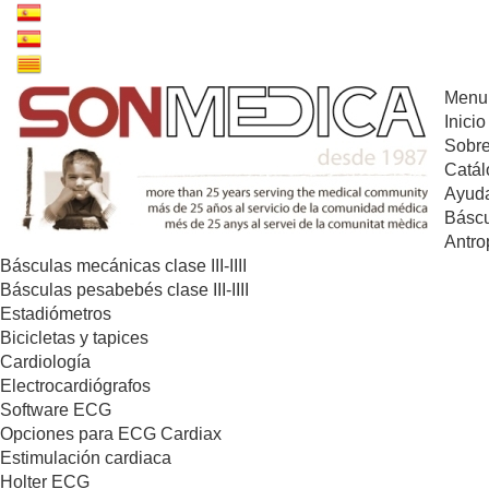
Menu
Inicio
Sobre
Catál
Ayuda
Báscu
Antro
Básculas mecánicas clase III-IIII
Básculas pesabebés clase III-IIII
Estadiómetros
Bicicletas y tapices
Cardiología
Electrocardiógrafos
Software ECG
Opciones para ECG Cardiax
Estimulación cardiaca
Holter ECG