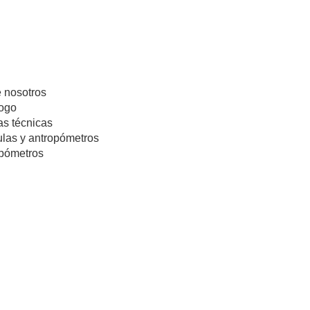
 nosotros
ogo
s técnicas
las y antropómetros
pómetros