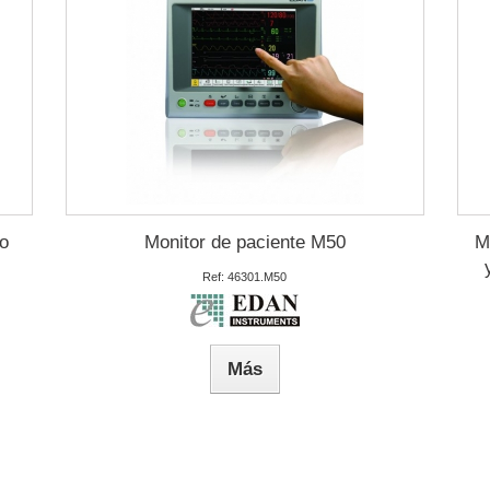
o
Monitor de paciente M50
M
Ref: 46301.M50
Más