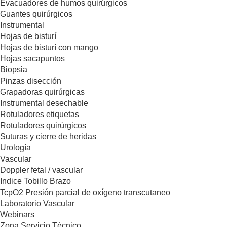
Evacuadores de humos quirúrgicos
Guantes quirúrgicos
Instrumental
Hojas de bisturí
Hojas de bisturí con mango
Hojas sacapuntos
Biopsia
Pinzas disección
Grapadoras quirúrgicas
Instrumental desechable
Rotuladores etiquetas
Rotuladores quirúrgicos
Suturas y cierre de heridas
Urología
Vascular
Doppler fetal / vascular
Indice Tobillo Brazo
TcpO2 Presión parcial de oxígeno transcutaneo
Laboratorio Vascular
Webinars
Zona Servicio Técnico