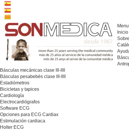
Menu
Inicio
Sobre
Catál
Ayuda
Báscu
Antro
Básculas mecánicas clase III-IIII
Básculas pesabebés clase III-IIII
Estadiómetros
Bicicletas y tapices
Cardiología
Electrocardiógrafos
Software ECG
Opciones para ECG Cardiax
Estimulación cardiaca
Holter ECG