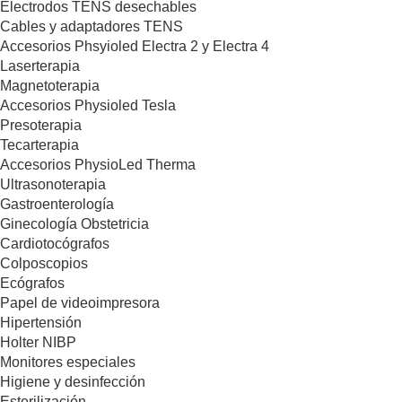
Electrodos TENS desechables
Cables y adaptadores TENS
Accesorios Phsyioled Electra 2 y Electra 4
Laserterapia
Magnetoterapia
Accesorios Physioled Tesla
Presoterapia
Tecarterapia
Accesorios PhysioLed Therma
Ultrasonoterapia
Gastroenterología
Ginecología Obstetricia
Cardiotocógrafos
Colposcopios
Ecógrafos
Papel de videoimpresora
Hipertensión
Holter NIBP
Monitores especiales
Higiene y desinfección
Esterilización