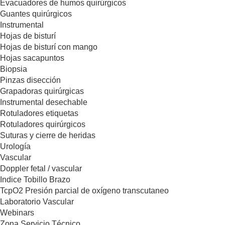
Evacuadores de humos quirúrgicos
Guantes quirúrgicos
Instrumental
Hojas de bisturí
Hojas de bisturí con mango
Hojas sacapuntos
Biopsia
Pinzas disección
Grapadoras quirúrgicas
Instrumental desechable
Rotuladores etiquetas
Rotuladores quirúrgicos
Suturas y cierre de heridas
Urología
Vascular
Doppler fetal / vascular
Indice Tobillo Brazo
TcpO2 Presión parcial de oxígeno transcutaneo
Laboratorio Vascular
Webinars
Zona Servicio Técnico