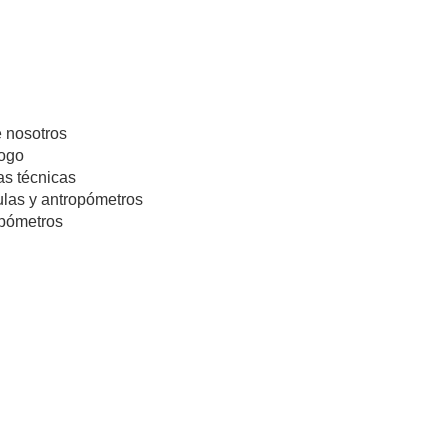
 nosotros
ogo
s técnicas
las y antropómetros
pómetros