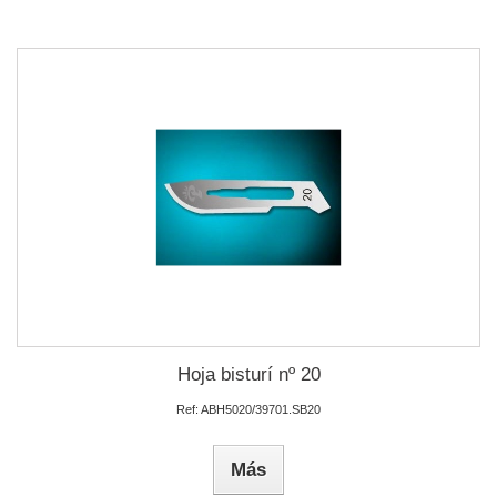
Hoja bisturí nº 20
Ref: ABH5020/39701.SB20
Más