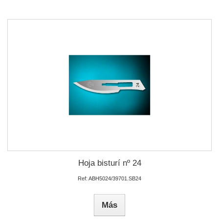
Hoja bisturí nº 24
Ref: ABH5024/39701.SB24
Más