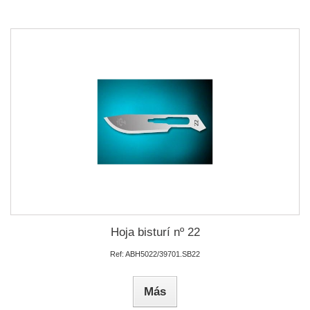
Hoja bisturí nº 22
Ref: ABH5022/39701.SB22
Más