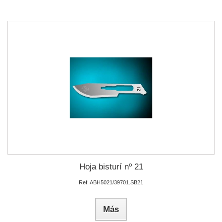
Hoja bisturí nº 21
Ref: ABH5021/39701.SB21
Más