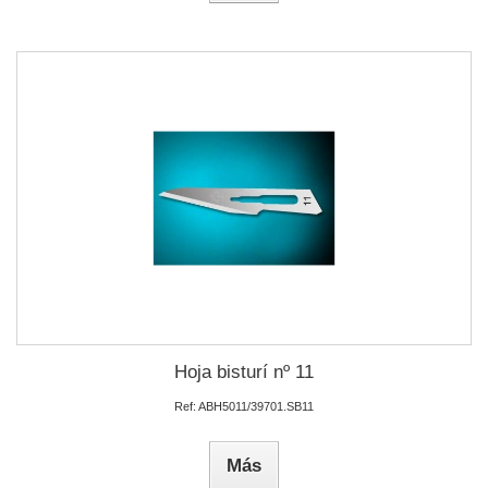
Hoja bisturí nº 11
Ref: ABH5011/39701.SB11
Más