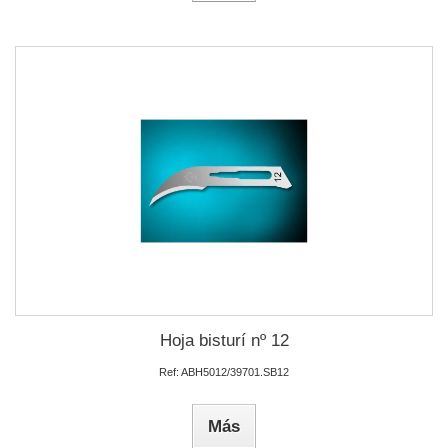
Hoja bisturí nº 12
Ref: ABH5012/39701.SB12
Más