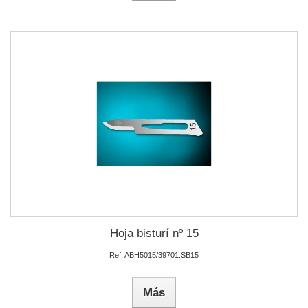
Hoja bisturí nº 15
Ref: ABH5015/39701.SB15
Más