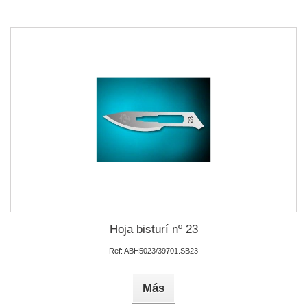
Hoja bisturí nº 23
Ref: ABH5023/39701.SB23
Más