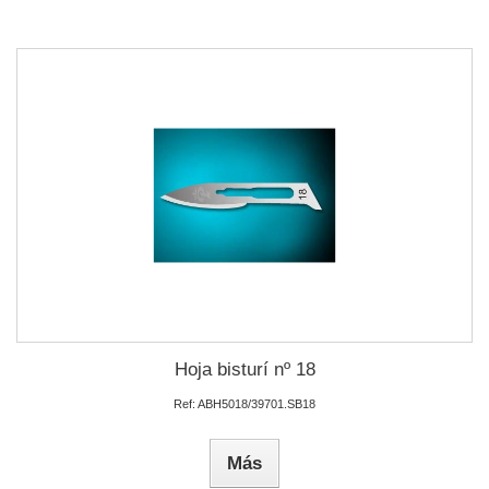
Hoja bisturí nº 18
Ref: ABH5018/39701.SB18
Más