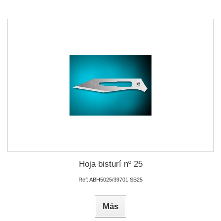
Hoja bisturí nº 25
Ref: ABH5025/39701.SB25
Más