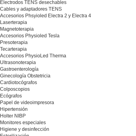
Electrodos TENS desechables
Cables y adaptadores TENS
Accesorios Phsyioled Electra 2 y Electra 4
Laserterapia
Magnetoterapia
Accesorios Physioled Tesla
Presoterapia
Tecarterapia
Accesorios PhysioLed Therma
Ultrasonoterapia
Gastroenterología
Ginecología Obstetricia
Cardiotocógrafos
Colposcopios
Ecógrafos
Papel de videoimpresora
Hipertensión
Holter NIBP
Monitores especiales
Higiene y desinfección
Esterilización