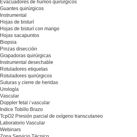
Evacuadores de humos quirúrgicos
Guantes quirúrgicos
Instrumental
Hojas de bisturí
Hojas de bisturí con mango
Hojas sacapuntos
Biopsia
Pinzas disección
Grapadoras quirúrgicas
Instrumental desechable
Rotuladores etiquetas
Rotuladores quirúrgicos
Suturas y cierre de heridas
Urología
Vascular
Doppler fetal / vascular
Indice Tobillo Brazo
TcpO2 Presión parcial de oxígeno transcutaneo
Laboratorio Vascular
Webinars
Zona Servicio Técnico