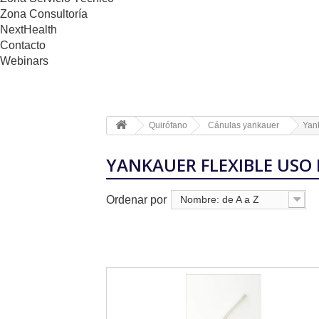
Zona Consultoría
NextHealth
Contacto
Webinars
Quirófano
Cánulas yankauer
Yank
YANKAUER FLEXIBLE USO
Ordenar por
Nombre: de A a Z