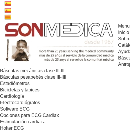
Menu
Inicio
Sobre
Catál
Ayuda
Báscu
Antro
Básculas mecánicas clase III-IIII
Básculas pesabebés clase III-IIII
Estadiómetros
Bicicletas y tapices
Cardiología
Electrocardiógrafos
Software ECG
Opciones para ECG Cardiax
Estimulación cardiaca
Holter ECG