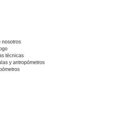
 nosotros
ogo
s técnicas
las y antropómetros
pómetros